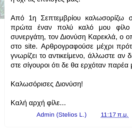
Από 1η Σεπτεμβρίου καλωσορίζω στ
πρώτα έναν πολύ καλό μου φίλο 
συνεργάτη, τον Διονύση Καρεκλά, ο οπ
στο site. Αρθρογραφούσε μέχρι πρότι
γνωρίζει το αντικείμενο, άλλωστε αν 
στε σίγουροι ότι δε θα ερχόταν παρέα 
Καλωσόρισες Διονύση!
Καλή αρχή φίλε...
Γράφει ο
Admin (Stelios L.)
στις
11:17 π.μ.