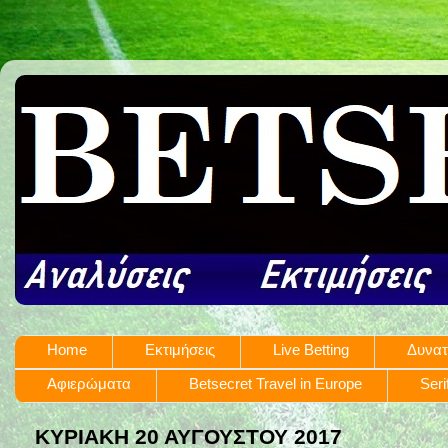
Home
Εκτιμήσεις
Live Betting
Δυνατ
Αφιερώματα
Betsecret Travel in Europe
Seri
ΚΥΡΙΑΚΉ 20 ΑΥΓΟΎΣΤΟΥ 2017