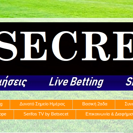
ng
Δυνατό Σημείο Ημέρας
Βασική 2αδα
Συν
rope
Serifos TV by Betsecet
Επικοινωνία & Διαφήμι