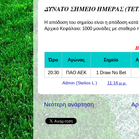
ΔΥΝΑΤΟ ΣΗΜΕΙΟ ΗΜΕΡΑΣ (ΤΕΤ
Η απόδοση του σημείου είναι η απόδοση κατά 
Αρχικό Κεφάλαιο: 1000 μονάδες με σταθερό 
B
Ώρα
Αγώνας
Σημείο
Α
20:30
ΠΑΟ ΑΕΚ
1 Draw No Bet
Γράφει ο
Admin (Stelios L.)
στις
11:16 μ.μ.
Νεότερη ανάρτηση
Αρ