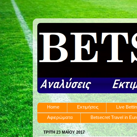
Home
Εκτιμήσεις
Live Betti
Αφιερώματα
Betsecret Travel in Eu
ΤΡΊΤΗ 23 ΜΑΪ́ΟΥ 2017