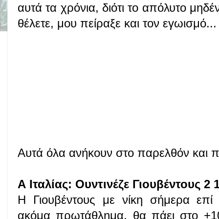
αυτά τα χρόνια, διότι το απόλυτο μηδ
θέλετε, μου πείραξε και τον εγωισμό...
Αυτά όλα ανήκουν στο παρελθόν και π
Α Ιταλίας: Ουντινέζε Γιουβέντους 2 1
Η Γιουβέντους με νίκη σήμερα επί 
ακόμα πρωτάθλημα, θα πάει στο +1