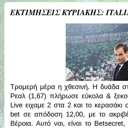
ΕΚΤΙΜΗΣΕΙΣ ΚΥΡΙΑΚΗΣ: ITALI
Τρομερή μέρα η χθεσινή. Η δυάδα στο
Ρεαλ (1,67) πλήρωσε εύκολα & ξεκο
Live ειχαμε 2 στα 2 και το κερασάκι 
bet σε απόδοση 12,00, με το ακριβ
Βέροια. Αυτό ναι, είναι το Betsecret