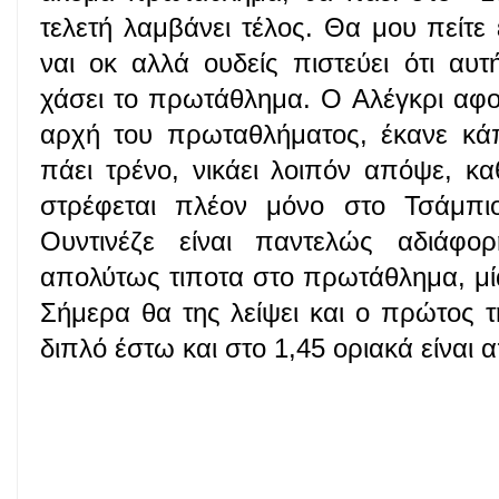
τελετή λαμβάνει τέλος. Θα μου πείτ
ναι οκ αλλά ουδείς πιστεύει ότι αυ
χάσει το πρωτάθλημα. Ο Αλέγκρι αφο
αρχή του πρωταθλήματος, έκανε κάπ
πάει τρένο, νικάει λοιπόν απόψε, κ
στρέφεται πλέον μόνο στο Τσάμπι
Ουντινέζε είναι παντελώς αδιάφορ
απολύτως τιποτα στο πρωτάθλημα, μί
Σήμερα θα της λείψει και ο πρώτος 
διπλό έστω και στο 1,45 οριακά είναι 