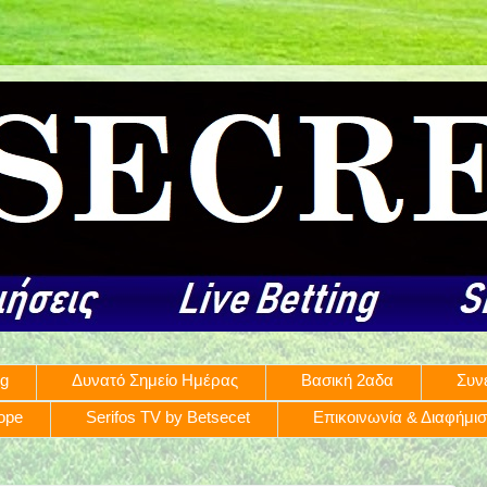
ng
Δυνατό Σημείο Ημέρας
Βασική 2αδα
Συν
rope
Serifos TV by Betsecet
Επικοινωνία & Διαφήμι