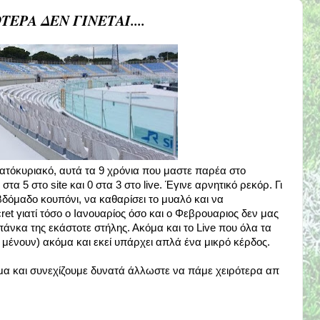
ΕΡΑ ΔΕΝ ΓΙΝΕΤΑΙ....
ατόκυριακό, αυτά τα 9 χρόνια που μαστε παρέα στο
τα 5 στο site και 0 στα 3 στο live. Έγινε αρνητικό ρεκόρ. Γι
δόμαδο κουπόνι, να καθαρίσει το μυαλό και να
t γιατί τόσο ο Ιανουαρίος όσο και ο Φεβρουαριος δεν μας
πάνκα της εκάστοτε στήλης. Ακόμα και το Live που όλα τα
 μένουν) ακόμα και εκεί υπάρχει απλά ένα μικρό κέρδος.
μα και συνεχίζουμε δυνατά άλλωστε να πάμε χειρότερα απ