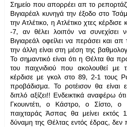
Σημείο που απορρέει απ το ρεπορτάζ
Βιγιαρέαλ κυνηγά την έξοδο στο Τσάμπ
την Ατλέτικο, η Ατλέτικο χτες κέρδισε
-7, αν θέλει λοιπόν να συνεχίσει ν
Βιγιαρεάλ οφείλει να περάσει και α
την άλλη είναι στη μέση της βαθμολογ
Το σημαντικό είναι ότι η Θέλτα θα π
του παιχνιδιού που ακολουθεί με 
κέρδισε με γκολ στο 89, 2-1 τους 
προβάδισμα. Το ροτέισον θα είναι 
διπλό αξίζει!! Ενδεικτικά αναφέρω ότι
Γκουιντέτι, ο Κάστρο, ο Σίστο, 
παιχταράς Άσπας θα μείνει εκτός 1
δύναμη της Θέλτας εντός έδρας, δεν 