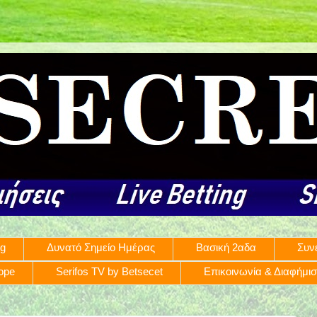
ng
Δυνατό Σημείο Ημέρας
Βασική 2αδα
Συν
rope
Serifos TV by Betsecet
Επικοινωνία & Διαφήμι