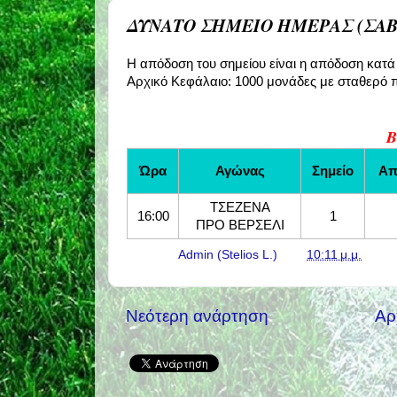
ΔΥΝΑΤΟ ΣΗΜΕΙΟ ΗΜΕΡΑΣ (ΣΑΒ
Η απόδοση του σημείου είναι η απόδοση κατά 
Αρχικό Κεφάλαιο: 1000 μονάδες με σταθερό 
B
Ώρα
Αγώνας
Σημείο
Απ
ΤΣΕΖΕΝΑ
16:00
1
ΠΡΟ ΒΕΡΣΕΛΙ
Γράφει ο
Admin (Stelios L.)
στις
10:11 μ.μ.
Νεότερη ανάρτηση
Αρ