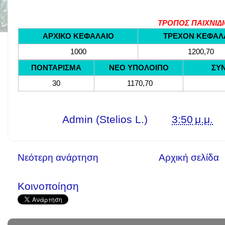
ΤΡΟΠΟΣ ΠΑΙΧΝΙΔ
ΑΡΧΙΚΟ ΚΕΦΑΛΑΙΟ
ΤΡΕΧΟΝ ΚΕΦΑΛ
1000
1200,70
ΠΟΝΤΑΡΙΣΜΑ
ΝΕΟ ΥΠΟΛΟΙΠΟ
ΣΥ
30
1170,70
Γράφει ο
Admin (Stelios L.)
στις
3:50 μ.μ.
Νεότερη ανάρτηση
Αρχική σελίδα
Κοινοποίηση