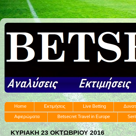
Home
Εκτιμήσεις
Live Betting
Δυνατ
Αφιερώματα
Betsecret Travel in Europe
Seri
ΚΥΡΙΑΚΉ 23 ΟΚΤΩΒΡΊΟΥ 2016