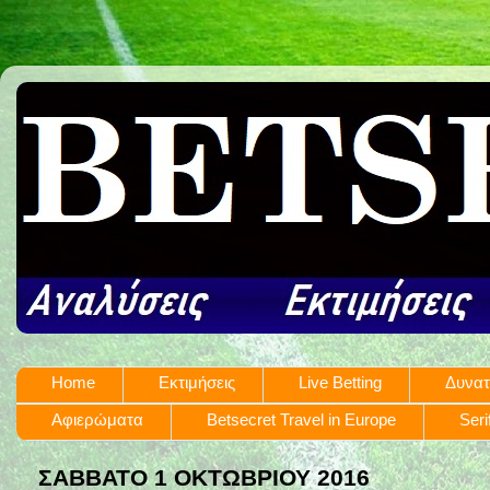
Home
Εκτιμήσεις
Live Betting
Δυνατ
Αφιερώματα
Betsecret Travel in Europe
Seri
ΣΆΒΒΑΤΟ 1 ΟΚΤΩΒΡΊΟΥ 2016