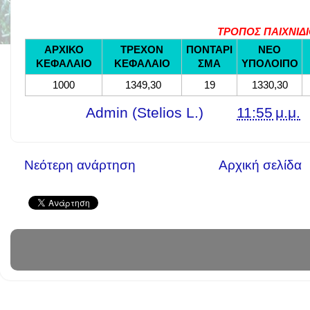
ΤΡΟΠΟΣ ΠΑΙΧΝΙΔ
ΑΡΧΙΚΟ
ΤΡΕΧΟΝ
ΠΟΝΤΑΡΙ
ΝΕΟ
ΚΕΦΑΛΑΙΟ
ΚΕΦΑΛΑΙΟ
ΣΜΑ
ΥΠΟΛΟΙΠΟ
1000
1349,30
19
1330,30
Γράφει ο
Admin (Stelios L.)
στις
11:55 μ.μ.
Νεότερη ανάρτηση
Αρχική σελίδα