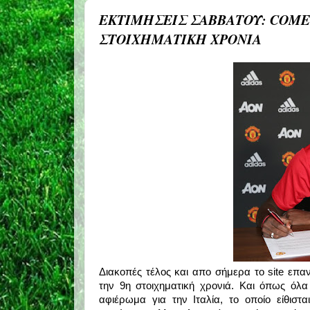
ΕΚΤΙΜΗΣΕΙΣ ΣΑΒΒΑΤΟΥ: COME 
ΣΤΟΙΧΗΜΑΤΙΚΗ ΧΡΟΝΙΑ
Διακοπές τέλος και απο σήμερα το site επα
την 9η στοιχηματική χρονιά. Και όπως όλ
αφιέρωμα για την Ιταλία, το οποίο είθισ