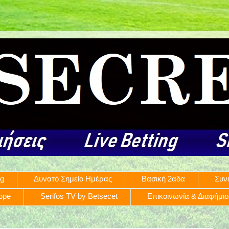
ng
Δυνατό Σημείο Ημέρας
Βασική 2αδα
Συν
rope
Serifos TV by Betsecet
Επικοινωνία & Διαφήμι