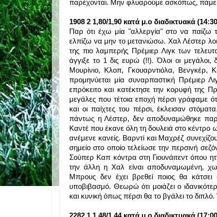
παρέχονται. Μην φλυαρούμε ασκόπως, πάμε σ
1908 2 1,80/1,90 κατά μ.ο διαδικτυακά (14:30
Παρ ότι έχω μία "αλλεργία" στο να παίζω τ
ελπίζω να μην το μετανιώσω. Χαλ Λέστερ λοιπ
της πιο λαμπερής Πρέμιερ Λιγκ των τελευ
άγγιξε το 1 δις ευρώ (!!). Όλοι οι μεγάλο
Μουρίνιο, Κλοπ, Γκουαρντιόλα, Βενγκέρ, Κ
προμηνύεται μία συναρπαστική Πρέμιερ Λιγ
επρόκειτο και κατέκτησε την κορυφή της Π
μεγάλες που τέτοια εποχή πέρσι γράφαμε ότ
και οι παίχτες του πέρσι, έκλεισαν στόματ
πάντως η Λέστερ, δεν αποδυναμώθηκε παρά
Καντέ που έκανε όλη τη δουλειά στο κέντρο 
ανέμενε κανείς. Βαρντί και Μαχρέζ συνεχίζο
σημείο στο οποίο τελείωσε την περσινή σεζόν
Σούπερ Καπ κόντρα στη Γιουνάιτεντ όπου ηττ
την άλλη η Χαλ είναι αποδυναμωμένη, χω
Μπρους δεν έχει βρεθεί ποιος θα κάτσει 
υποβιβασμό. Θεωρώ ότι μοιάζει ο ιδανικότε
και κυνική όπως πέρσι θα το βγάλει το διπλό. 
2282 1 1,48/1,44 κατά μ.ο διαδικτυακά (17:00