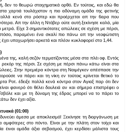
κή, δεν το θεωρώ στοιχηματικά ορθό. Εν τούτοις, και εδώ θα
 στα χαρτιά τουλάχιστον η πιο αδύναμη ομάδα της φετινής
πολλά κενά στο ρόστερ και προέρχεται απ την 6αρα που
νότερα. Απ την άλλη η Ντόβερ ούτε αυτή ξεκίνησε καλά, μία
 μετρά. Είχε 3 σημαντικότατες απώλειες σε σχέση με πέρσι,
στόσο, παραμένει ένα σκαλί πιο πάνω απ την νεοφώτιστη
ς έχει υποχωρήσει αρκετά και πλέον κυκλοφορεί στο 1,44.
)
ένα της, καλή σεζόν τερματίζοντας μέσα στα πλέι οφ. Εντός
ο ρεκόρ της πέρσι. Σε σχέση με πέρσι πάνω κάτω είναι στα
πώλειες. Στην πρεμιέρα κόντρα στη Ναιμέγκεν απέσπασε την
ρούσε να πάρει και τη νίκη εν τούτοις κρίνεται θετικό το
τα Ροτ. έδειξε πολλά κενά κόντρα στον Αγιαξ παρ ότι δεν
είναι φανερό ότι θέλει δουλειά αν και σήμερα επιστρέφει ο
Τσβόλε και με τη δύναμη της έδρας μπορεί να το πάρει το
κάτω δεν έχει αξία.
κτυακά (01:00)
νδυνεύει άμεσα με αποκλεισμό! Ξεκίνησε τη διοργάνωση με
α αμφότερες στο πόντο. Είναι με την πλάτη στον τοίχο και
α έιναι ομάδα άξια σεβασμού, έχει κερδίσει μάλιστα τους