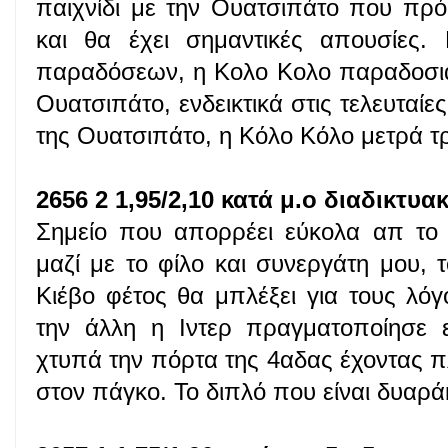
παιχνίδι με την Ουατσιπάτο που πρόκ
και θα έχει σημαντικές απουσίες. 
παραδόσεων, η Κολο Κολο παραδοσια
Ουατσιπάτο, ενδεικτικά στις τελευταίε
της Ουατσιπάτο, η Κόλο Κόλο μετρά τρε
2656 2 1,95/2,10 κατά μ.ο διαδικτυακ
Σημείο που απορρέει εύκολα απ το
μαζί με το φίλο και συνεργάτη μου, 
Κιέβο φέτος θα μπλέξει για τους λό
την άλλη η Ιντερ πραγματοποίησε ε
χτυπά την πόρτα της 4αδας έχοντας 
στον πάγκο. Το διπλό που είναι δυαράκ