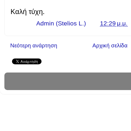
Καλή τύχη.
Γράφει ο
Admin (Stelios L.)
στις
12:29 μ.μ.
Νεότερη ανάρτηση
Αρχική σελίδα