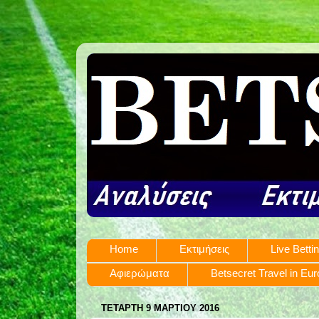
Home
Εκτιμήσεις
Live Betti
Αφιερώματα
Betsecret Travel in Eu
ΤΕΤΆΡΤΗ 9 ΜΑΡΤΊΟΥ 2016