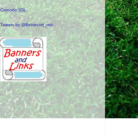
Comodo SSL
Tweets by @Betsecret_net