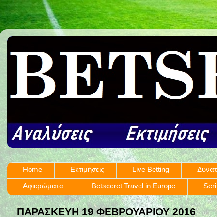
Home
Εκτιμήσεις
Live Betting
Δυνατ
Αφιερώματα
Betsecret Travel in Europe
Seri
ΠΑΡΑΣΚΕΥΉ 19 ΦΕΒΡΟΥΑΡΊΟΥ 2016