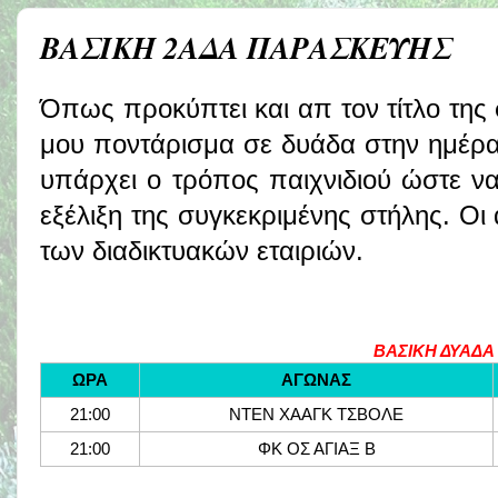
ΒΑΣΙΚΗ 2ΑΔΑ ΠΑΡΑΣΚΕΥΗΣ
Όπως προκύπτει και απ τον τίτλο της 
μου ποντάρισμα σε δυάδα στην ημέρα
υπάρχει ο τρόπος παιχνιδιού ώστε να
εξέλιξη της συγκεκριμένης στήλης. Οι
των διαδικτυακών εταιριών.
ΒΑΣΙΚΗ ΔΥΑΔΑ
ΩΡΑ
ΑΓΩΝΑΣ
21:00
NTEN XAAΓΚ ΤΣΒΟΛΕ
21:00
ΦΚ ΟΣ ΑΓΙΑΞ Β