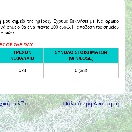
η μου σημείο της ημέρας. Έχουμε ξεκινήσει με ένα αρχικό
νά σημείο θα είναι πάντα 100 ευρώ. Η απόδοση του σημείου
ταιριών.
ET OF THE DAY
ΤΡΕΧΟΝ
ΣΥΝΟΛΟ ΣΤΟΙΧΗΜΑΤΩΝ
ΚΕΦΑΛΑΙΟ
(WIN/LOSE)
923
6 (3/3)
χική σελίδα
Παλαιότερη Ανάρτηση