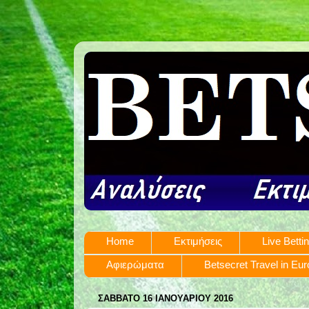
Home
Εκτιμήσεις
Live Betti
Αφιερώματα
Betsecret Travel in Eu
ΣΆΒΒΑΤΟ 16 ΙΑΝΟΥΑΡΊΟΥ 2016