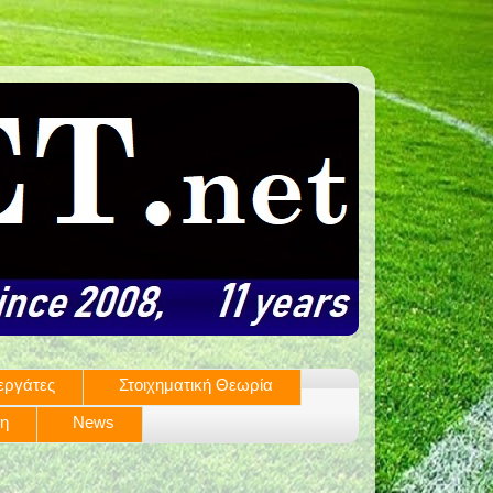
εργάτες
Στοιχηματική Θεωρία
ση
News