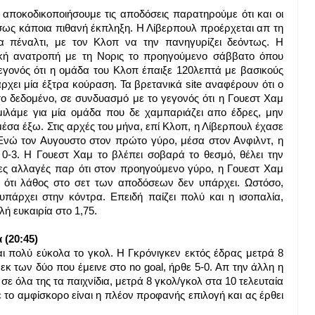
αποκοδικοποιήσουμε τις αποδόσεις παρατηρούμε ότι και οι
ίσως κάποια πιθανή έκπληξη. Η Λίβερπουλ προέρχεται απ τη
α πέναλτι, με τον Κλοπ να την πανηγυρίζει δεόντως. Η
πική ανατροπή με τη Νορις το προηγούμενο σάββατο όπου
γεγονός ότι η ομάδα του Κλοπ έπαιξε 120λεπτά με βασικούς
πάρχει μία έξτρα κούραση. Τα βρετανικά site αναφέρουν ότι ο
ο δεδομένο, σε συνδυασμό με το γεγονός ότι η Γουεστ Χαμ
μιλάμε για μία ομάδα που δε χαμπαριάζει απο έδρες, μην
 μέσα έξω. Στις αρχές του μήνα, επί Κλοπ, η Λίβερπουλ έχασε
Ενώ τον Αυγουστο στον πρώτο γύρο, μέσα στον Ανφιλντ, η
 0-3. Η Γουεστ Χαμ το βλέπει σοβαρά το θεσμό, θέλει την
ερες αλλαγές παρ ότι στον προηγούμενο γύρο, η Γουεστ Χαμ
αι ότι λάθος στο σετ των αποδόσεων δεν υπάρχει. Ωστόσο,
υπάρχει στην κόντρα. Επειδή παίζει πολύ και η ισοπαλία,
ή ευκαιρία στο 1,75.
 (20:45)
ι πολύ εύκολα το γκολ. Η Γκρόνιγκεν εκτός έδρας μετρά 8
α εκ των δύο που έμεινε στο no goal, ήρθε 5-0. Απ την άλλη η
σε όλα της τα παιχνίδια, μετρά 8 γκολ/γκολ στα 10 τελευταία
 το αμφίσκορο είναι η πλέον προφανής επιλογή και ας έρθει