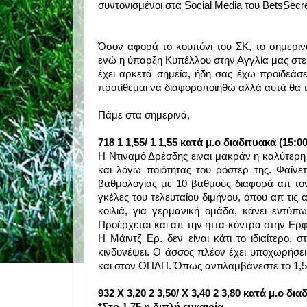
συντονισμένοι στα Social Media του BetsSecre
Όσον αφορά το κουπόνι του ΣΚ, το σημεριν
ενώ η ύπαρξη Κυπέλλου στην Αγγλία μας στερ
έχει αρκετά σημεία, ήδη σας έχω προϊδεάσ
προτίθεμαι να διαφοροποιηθώ αλλά αυτά θα τα
Πάμε στα σημερινά,
718 1 1,55/ 1 1,55 κατά μ.ο διαδιτυακά (15:00
Η Ντιναμό Δρέσδης ειναι μακράν η καλύτερη
και λόγω ποιότητας του ρόστερ της. Φαίνε
βαθμολογίας με 10 βαθμούς διαφορά απ τον
γκέλες του τελευταίου διμήνου, όπου απ τις 
κοιλιά, για γερμανική ομάδα, κάνει εντύπ
Προέρχεται και απ την ήττα κόντρα στην Ερφο
Η Μάιντζ Ερ. δεν είναι κάτι το ιδιαίτερο, 
κινδυνέψει. Ο άσσος πλέον έχει υποχωρήσει 
και στον ΟΠΑΠ. Όπως αντιλαμβάνεστε το 1,55 
932 Χ 3,20 2 3,50/ Χ 3,40 2 3,80 κατά μ.ο δια