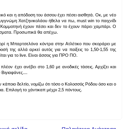
ό και η απόδοση του άσσου έχει πέσει αισθητά. Οκ, με νέο
υγγνώμη Χατζηνικολάου ήθελα να πω, must win το παιχνίδι
 Κομμοτηνή έχουν πέσει και δεν το έχουν πάρει χαμπάρι. Ο
λέσματα. Προσωπικά θα απέχω.
ορί η Μπαρτσελόνα κόντρα στην Ατλέτικο που σκοράρει με
οσή της αλλά αρκεί αυτός για να παίξεις το 1,50-1,55 της
αι για το live. Είναι άσσος για ΠΡΟ ΠΟ.
λέον έχει ανέβει στο 1,60 με ανοδικές τάσεις. Αρχίζει και
 Βιγιαφάνες....
κάποιο δελτίο, νομίζω ότι τόσο ο Κολοσσός Ρόδου όσο και ο
α. Επιλογή το χάντικαπ μέχρι 2,5 πόντους.