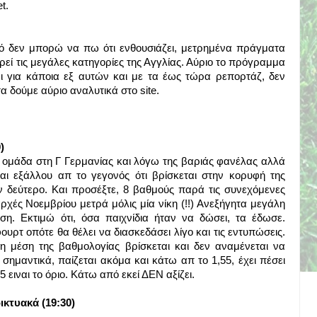
t.
ό δεν μπορώ να πω ότι ενθουσιάζει, μετρημένα πράγματα
εί τις μεγάλες κατηγορίες της Αγγλίας. Αύριο το πρόγραμμα
ει για κάποια εξ αυτών και με τα έως τώρα ρεπορτάζ, δεν
 δούμε αύριο αναλυτικά στο site.
)
 ομάδα στη Γ Γερμανίας και λόγω της βαριάς φανέλας αλλά
ται εξάλλου απ το γεγονός ότι βρίσκεται στην κορυφή της
 δεύτερο. Και προσέξτε, 8 βαθμούς παρά τις συνεχόμενες
αρχές Νοεμβρίου μετρά μόλις μία νίκη (!!) Ανεξήγητα μεγάλη
ωση. Εκτιμώ ότι, όσα παιχνίδια ήταν να δώσει, τα έδωσε.
υρτ οπότε θα θέλει να διασκεδάσει λίγο και τις εντυπώσεις.
στη μέση της βαθμολογίας βρίσκεται και δεν αναμένεται να
σημαντικά, παίζεται ακόμα και κάτω απ το 1,55, έχει πέσει
ειναι το όριο. Κάτω από εκεί ΔΕΝ αξίζει.
δικτυακά (19:30)