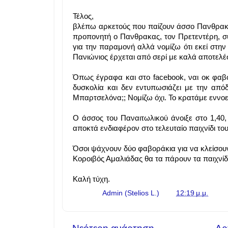
Τέλος,
βλέπω αρκετούς που παίζουν άσσο Πανθρακικ
προπονητή ο Πανθρακας, τον Πρετεντέρη, σ
για την παραμονή αλλά νομίζω ότι εκεί στην
Πανιώνιος έρχεται από σερί με καλά αποτε
Όπως έγραφα και στο facebook, ναι οκ φαβ
δυσκολία και δεν εντυπωσιάζει με την απόδ
Μπαρτσελόνα;; Νομίζω όχι. Το κρατάμε εννοείτ
Ο άσσος του Παναιτωλικού άνοιξε στο 1,40, π
αποκτά ενδιαφέρον στο τελευταίο παιχνίδι του
Όσοι ψάχνουν δύο φαβοράκια για να κλείσουν 
Κοροιβός Αμαλιάδας θα τα πάρουν τα παιχνίδι
Καλή τύχη.
Γράφει ο
Admin (Stelios L.)
στις
12:19 μ.μ.