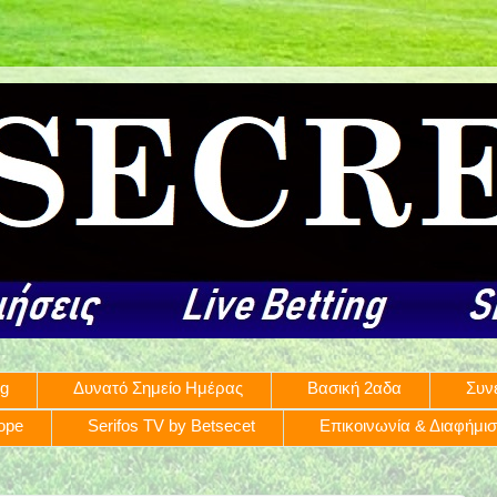
ng
Δυνατό Σημείο Ημέρας
Βασική 2αδα
Συν
rope
Serifos TV by Betsecet
Επικοινωνία & Διαφήμι