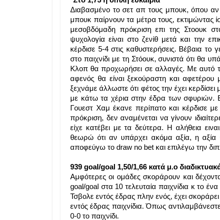
*Στο 1,75 η διπλή ευκαιρία
Διαβασμένο το σετ απ τους μπουκ, όπου αν 
μπουκ παίρνουν τα μέτρα τους, εκτιμώντας 
μεσοβδόμαδη πρόκριση επι της Στοουκ στ
ψυχολογία είναι στο ζενίθ μετά και την ε
κέρδισε 5-4 στις καθυστερήσεις. Βέβαια το 
στο παιχνίδι με τη Στόουκ, συνιστά ότι θα υ
Κλοπ θα προχωρήσει σε αλλαγές. Με αυτό τ
αφενός θα είναι ξεκούραστη και αφετέρου 
ξεχνάμε άλλωστε ότι φέτος την έχει κερδίσει
με κάτω τα χέρια στην έδρα των σφυριών. 
Γουεστ Χαμ έκανε περίπατο και κέρδισε με
πρόκριση, δεν αναμένεται να γίνουν ιδιαίτ
είχε κατέβει με τα δεύτερα. Η αλήθεια ειν
θεωρώ ότι αν υπάρχει ακόμα αξία, η αξία 
αποφεύγω το draw no bet και επιλέγω την διπλ
939 goal/goal 1,50/1,66 κατά μ.ο διαδικτυακά
Αμφότερες οι ομάδες σκοράρουν και δέχοντα
goal/goal στα 10 τελευταία παιχνίδια κ το έν
Τσβολε εντός έδρας πλην ενός, έχει σκοράρει 
εντός έδρας παιχνίδια. Όπως αντιλαμβάνεστε
0-0 το παιχνίδι.