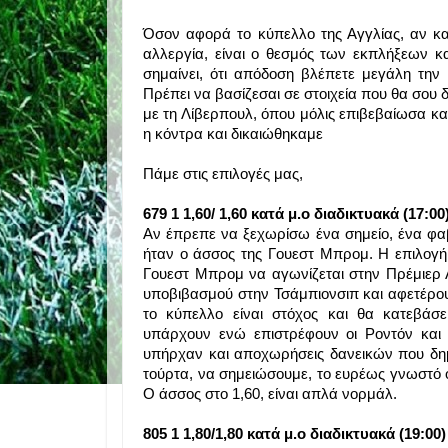
Όσον αφορά το κύπελλο της Αγγλίας, αν κα
αλλεργία, είναι ο θεσμός των εκπλήξεων κ
σημαίνει, ότι απόδοση βλέπετε μεγάλη την
Πρέπει να βασίζεσαι σε στοιχεία που θα σου 
με τη Λίβερπουλ, όπου μόλις επιβεβαίωσα και 
η κόντρα και δικαιώθηκαμε
Πάμε στις επιλογές μας,
679 1 1,60/ 1,60 κατά μ.ο διαδικτυακά (17:00
Αν έπρεπε να ξεχωρίσω ένα σημείο, ένα φαβ
ήταν ο άσσος της Γουεστ Μπρομ. Η επιλογή
Γουεστ Μπρομ να αγωνίζεται στην Πρέμιερ Λ
υποβιβασμού στην Τσάμπιονσιπ και αφετέρου σ
το κύπελλο είναι στόχος και θα κατεβάσε
υπάρχουν ενώ επιστρέφουν οι Ροντόν και Κ
υπήρχαν και αποχωρήσεις δανεικών που δημ
τούρτα, να σημειώσουμε, το ευρέως γνωστό ό
Ο άσσος στο 1,60, είναι απλά νορμάλ.
805 1 1,80/1,80 κατά μ.ο διαδικτυακά (19:00)