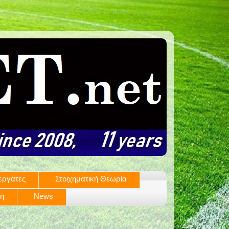
εργάτες
Στοιχηματική Θεωρία
ση
News