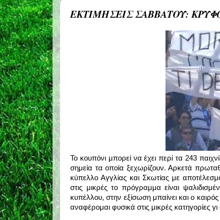
ΕΚΤΙΜΗΣΕΙΣ ΣΑΒΒΑΤΟΥ: ΚΡΥΦΟ
Το κουπόνι μπορεί να έχει περί τα 243 παιχν
σημεία τα οποία ξεχωρίζουν. Αρκετά πρωτα
κύπελλο Αγγλίας και Σκωτίας με αποτέλεσμ
στις μικρές το πρόγραμμα είναι ψαλιδισμέ
κυπέλλου, στην εξίσωση μπαίνει και ο καιρό
αναφέρομαι φυσικά στις μικρές κατηγορίες γι