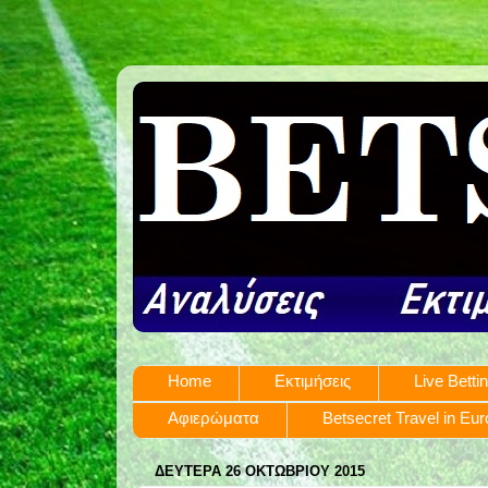
Home
Εκτιμήσεις
Live Betti
Αφιερώματα
Betsecret Travel in Eu
ΔΕΥΤΈΡΑ 26 ΟΚΤΩΒΡΊΟΥ 2015