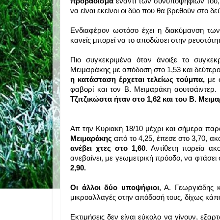
προβάδισμα
έναντι των συνυποψηφίων του, 
να είναι εκείνοι οι δύο που θα βρεθούν στο δε
Ενδιαφέρον ωστόσο έχει η διακύμανση των
κανείς μπορεί να το αποδώσει στην ρευστότη
Πιο συγκεκριμένα όταν άνοιξε το συγκεκ
Μειμαράκης με απόδοση στο 1,53 και δεύτερο
η κατάσταση έρχεται τελείως τούμπα,
με 
φαβορί και τον Β. Μειμαράκη αουτσάιντερ.
Τζιτζικώστα ήταν στο 1,62 και του Β. Μειμα
Απ την Κυριακή 18/10 μέχρι και σήμερα παρ
Μειμαράκης
από το 4,25, έπεσε στο 3,70, ακ
ανέβει χτες στο 1,60
. Αντίθετη πορεία α
ανεβαίνει, με γεωμετρική πρόοδο, να φτάσει
2,90.
Οι άλλοι δύο υποψήφιοι
, Α. Γεωργιάδης 
μικροαλλαγές στην απόδοσή τους, δίχως κάπο
Εκτιμήσεις δεν είναι εύκολο να γίνουν, εξα