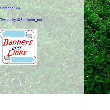
Comodo SSL
Tweets by @Betsecret_net