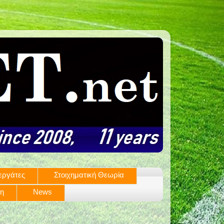
εργάτες
Στοιχηματική Θεωρία
ση
News