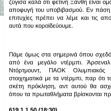
ζύγισα καλά ότι φετινή Ξάνθη είναι ο
αποφυγή του υποβιβασμού. Εν πάση 
επιτυχίες πρέπει να λέμε και τις απ
αυτά που κοροϊδεύουμε.
Πάμε όμως στα σημερινά όπου σχεδό
από ένα μεγάλο ντέρμπι. Άρσενα
Ντόρτμουντ, ΠΑΟΚ Ολυμπιακό
στοιχηματικά με τα ντέρμπι, παρ ότι το
σκέτη πρόκληση, αντ αυτού θα ασχ
όπου τα πρωταθλήματα βρίσκονται προ
619 1 1,50 (18:30)