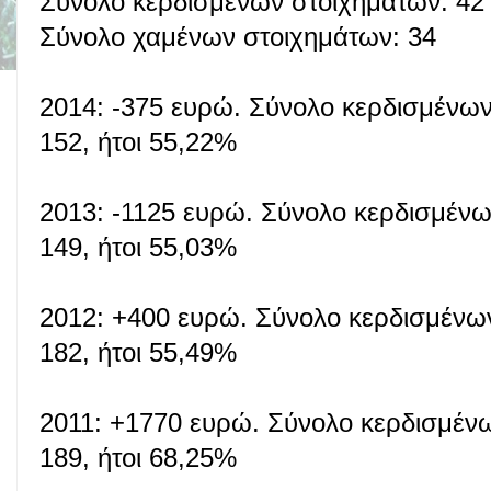
Σύνολο κερδισμένων στοιχημάτων: 42
Σύνολο χαμένων στοιχημάτων: 34
2014: -375 ευρώ. Σύνολο κερδισμένων
152, ήτοι 55,22%
2013: -1125 ευρώ. Σύνολο κερδισμένω
149, ήτοι 55,03%
2012: +400 ευρώ. Σύνολο κερδισμένω
182, ήτοι 55,49%
2011: +1770 ευρώ. Σύνολο κερδισμέν
189, ήτοι 68,25%