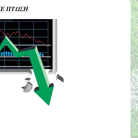
ΣΕ ΠΤΩΣΗ