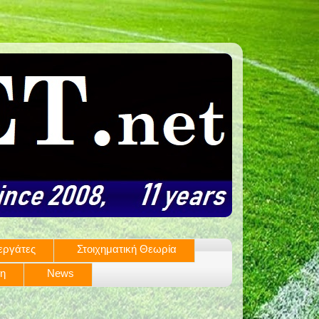
εργάτες
Στοιχηματική Θεωρία
ση
News