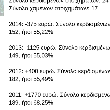
Σύνολο κερδισμένων στοιχημάτων: 24
Σύνολο χαμένων στοιχημάτων: 17
2014: -375 ευρώ. Σύνολο κερδισμένων
152, ήτοι 55,22%
2013: -1125 ευρώ. Σύνολο κερδισμένω
149, ήτοι 55,03%
2012: +400 ευρώ. Σύνολο κερδισμένω
182, ήτοι 55,49%
2011: +1770 ευρώ. Σύνολο κερδισμέν
189, ήτοι 68,25%