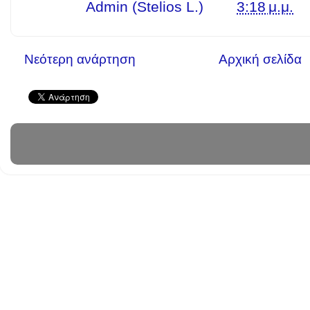
Γράφει ο
Admin (Stelios L.)
στις
3:18 μ.μ.
Νεότερη ανάρτηση
Αρχική σελίδα