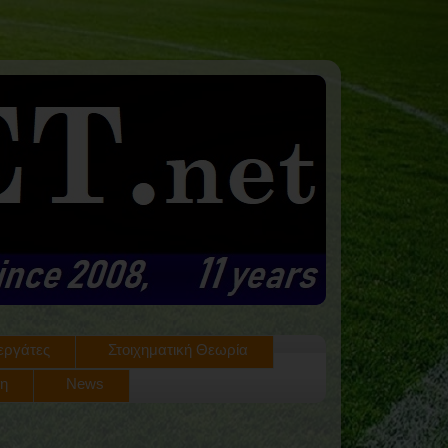
εργάτες
Στοιχηματική Θεωρία
ση
News