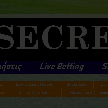
ng
Δυνατό Σημείο Ημέρας
Βασική 2αδα
Συν
rope
Serifos TV by Betsecet
Επικοινωνία & Διαφήμι