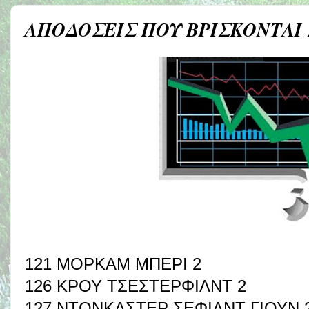
ΑΠΟΔΟΣΕΙΣ ΠΟΥ ΒΡΙΣΚΟΝΤΑΙ
121 ΜΟΡΚΑΜ ΜΠΕΡΙ 2
126 ΚΡΟΥ ΤΣΕΣΤΕΡΦΙΛΝΤ 2
127 ΝΤΟΝΚΑΣΤΕΡ ΣΕΦΙΛΝΤ ΓΙΟΥΝ 