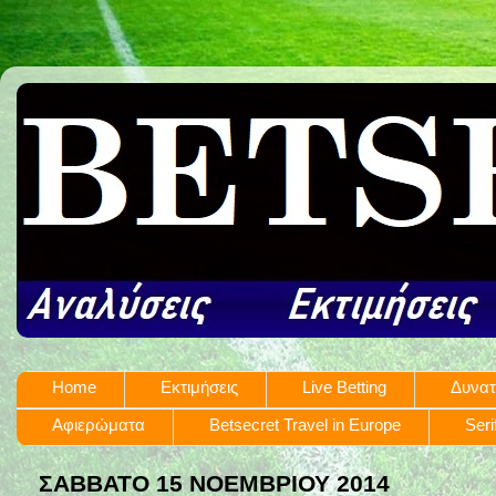
Home
Εκτιμήσεις
Live Betting
Δυνατ
Αφιερώματα
Betsecret Travel in Europe
Seri
ΣΆΒΒΑΤΟ 15 ΝΟΕΜΒΡΊΟΥ 2014