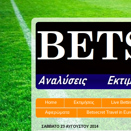
Home
Εκτιμήσεις
Live Betti
Αφιερώματα
Betsecret Travel in Eu
ΣΆΒΒΑΤΟ 23 ΑΥΓΟΎΣΤΟΥ 2014