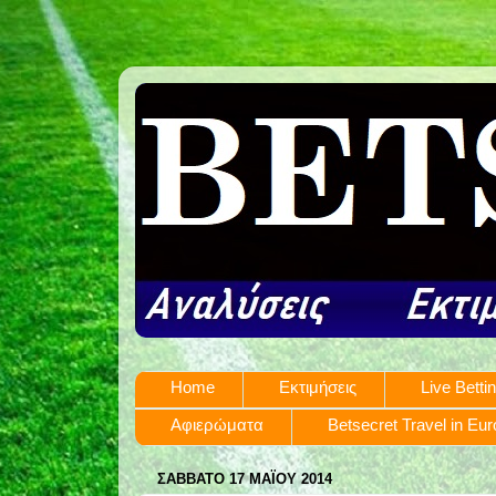
Home
Εκτιμήσεις
Live Betti
Αφιερώματα
Betsecret Travel in Eu
ΣΆΒΒΑΤΟ 17 ΜΑΪ́ΟΥ 2014