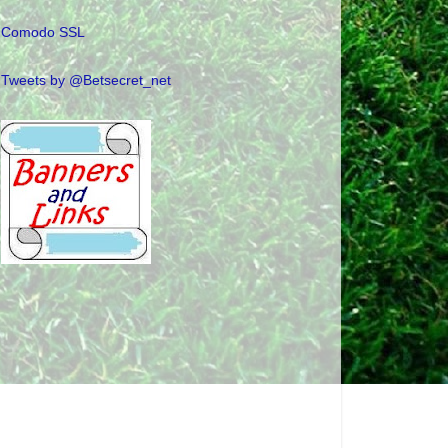
Comodo SSL
Tweets by @Betsecret_net