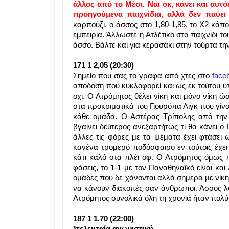
άλλος από το Μέσι. Ναι οκ, κάνει και αυτό
προηγούμενα παιχνίδια, αλλά δεν παύει
καρπούζι, ο άσσος στο 1,80-1,85, το Χ2 κάπου
εμπειρία. Άλλωστε η Ατλέτικο στο παιχνίδι τ
άσσο. Βάλτε και για κερασάκι στην τούρτα τη
171 1 2,05 (20:30)
Σημείο που σας το γραφα από χτες στο
face
απόδοση που κυκλοφορεί και ως εκ τούτου υπ
οχι. Ο Ατρόμητος θέλει νίκη και μόνο νίκη ώ
στα προκριματικά του Γιουρόπα Λιγκ που γίνον
κάθε ομάδα. Ο Αστέρας Τρίπολης από την 
βγαίνει δεύτερος ανεξαρτήτως τι θα κάνει 
άλλες τις φόρες με τα ψέματα έχει φτάσει ω
κανένα τρομερό ποδόσφαιρο εν τούτοις έχει 
κάτι καλό στα πλέι οφ. Ο Ατρόμητος όμως πο
φάσεις, το 1-1 με τον Παναθηναϊκό είναι και
ομάδες που δε χάνονται αλλά σήμερα με νίκη,
να κάνουν διακοπές σαν άνθρωποι. Άσσος λο
Ατρόμητος συνολικά όλη τη χρονιά ήταν πολύ
187 1 1,70 (22:00)