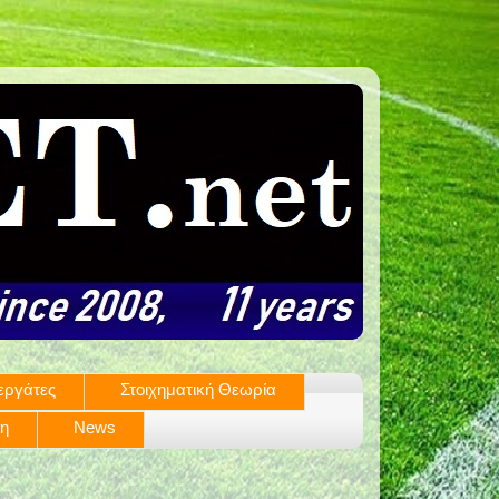
εργάτες
Στοιχηματική Θεωρία
ση
News