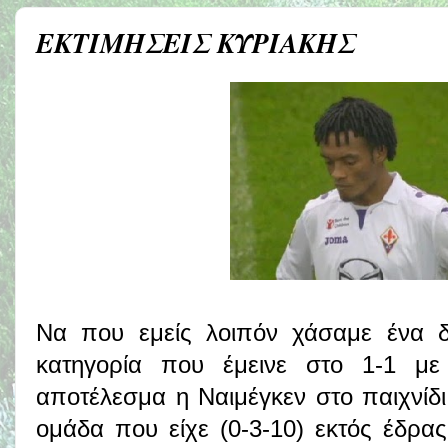
ΕΚΤΙΜΗΣΕΙΣ ΚΥΡΙΑΚΗΣ
Να που εμείς λοιπόν χάσαμε ένα δε
κατηγορία που έμεινε στο 1-1 με
αποτέλεσμα η Ναιμέγκεν στο παιχνίδι
ομάδα που είχε (0-3-10) εκτός έδρα