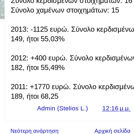
Σύνολο κερδισμένων στοιχημάτων: 16
Σύνολο χαμένων στοιχημάτων: 15
2013: -1125 ευρώ. Σύνολο κερδισμένω
149, ήτοι 55,03%
2012: +400 ευρώ. Σύνολο κερδισμένω
182, ήτοι 55,49%
2011: +1770 ευρώ. Σύνολο κερδισμέν
189, ήτοι 68,25
Γράφει ο
Admin (Stelios L.)
στις
12:16 μ.μ.
Νεότερη ανάρτηση
Αρχική σελίδα