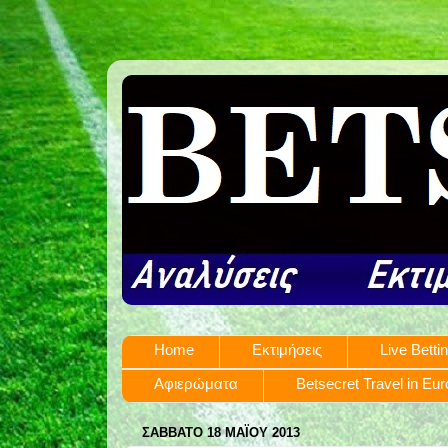
Home
Εκτιμήσεις
Live Betti
Αφιερώματα
Betsecret Travel in Eu
ΣΆΒΒΑΤΟ 18 ΜΑΪ́ΟΥ 2013