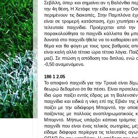
Σεβίλλη, όπερ και σημαίνει αν η Βαλένθια πε
την 4η θέση. Η Χετάφε την είδα και με την Ο
περιμένουν τις διακοπές. Στην Παμπλόνα έ
είναι σε τρομερή κατάσταση, έχει χτυπήσει
τελευταία παιχνίδια. Προέρχεται από τη
παρακολούθησα το παιχνίδι κάλλιστα θα μπ
δυνατά στο παιχνίδι ήθελε να το καθαρίσει απ
θέμα και θα φύγει με τους τρεις βαθμούς απ
είναι καλή αλλά τέτοια ώρα τέτοια λόγια. Πα
μαζί. Σε πτώση η απόδοση του διπλού, ενώ στ
-0,50 αναμενόμενο.
186 1 2.05
Το αποψινό παιχνίδι για την Τρουά είναι δί
θεωρώ δεδομένο ότι θα πέσει. Είναι προτελευ
ίδια ώρα παίζει εντός έδρας με τη Βαλενσιέν
παιχνίδια και ειδικά η νίκη επί της Εβιάν τ
παίζει με την αδιάφορη Μπορντό, την οποί
παίζοντας με πολλούς αναπληρωματικούς κα
Μπορντό. Μήπως υπάρξει κάποια τράμπα; 
παιχνίδι που είναι ένας τελικός σωτηρίας, μ
είδαμε διάφορα περίεργα τις τελευταίες αγων