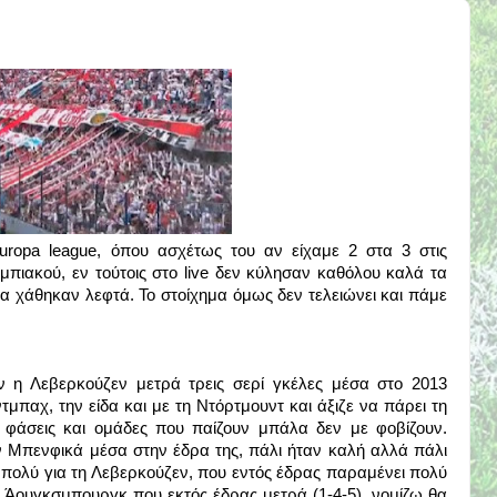
ropa league, όπου ασχέτως του αν είχαμε 2 στα 3 στις
πιακού, εν τούτοις στο live δεν κύλησαν καθόλου καλά τα
α χάθηκαν λεφτά. Το στοίχημα όμως δεν τελειώνει και πάμε
μεν η Λεβερκούζεν μετρά τρεις σερί γκέλες μέσα στο 2013
ντμπαχ, την είδα και με τη Ντόρτμουντ και άξιζε να πάρει τη
ία φάσεις και ομάδες που παίζουν μπάλα δεν με φοβίζουν.
ν Μπενφικά μέσα στην έδρα της, πάλι ήταν καλή αλλά πάλι
ει πολύ για τη Λεβερκούζεν, που εντός έδρας παραμένει πολύ
α Άουγκσμπουργκ που εκτός έδρας μετρά (1-4-5), νομίζω θα