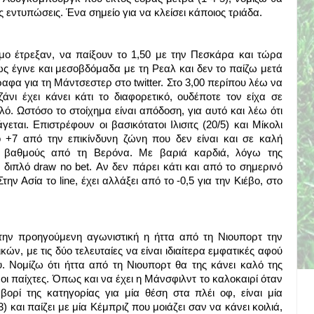
τις εντυπώσεις. Ένα σημείο για να κλείσει κάποιος τριάδα.
μο έτρεξαν, να παίξουν το 1,50 με την Πεσκάρα και τώρα
 έγινε και μεσοβδόμαδα με τη Ρεαλ και δεν το παίζω μετά
αφα για τη Μάντσεστερ στο twitter. Στο 3,00 περίπου λέω να
νι έχει κάνει κάτι το διαφορετικό, ουδέποτε τον είχα σε
ό. Ωστόσο το στοίχημα είναι απόδοση, για αυτό και λέω ότι
γεται. Επιστρέφουν οι βασικότατοι Ιλισιτς (20/5) και Μίκολι
το +7 από την επικίνδυνη ζώνη που δεν είναι και σε καλή
 βαθμούς από τη Βερόνα. Με βαριά καρδιά, λόγω της
διπλό draw no bet. Αν δεν πάρει κάτι και από το σημερινό
ην Ασία το line, έχει αλλάξει από το -0,5 για την Κιέβο, στο
την προηγούμενη αγωνιστική η ήττα από τη Νιουπορτ την
ών, με τις δύο τελευταίες να είναι ιδιαίτερα εμφατικές αφού
. Νομίζω ότι ήττα από τη Νιουπορτ θα της κάνει καλό της
οι παίχτες. Όπως και να έχει η Μάνσφιλντ το καλοκαιρί όταν
ρί της κατηγορίας για μία θέση στα πλέι οφ, είναι μία
 και παίζει με μία Κέμπριζ που μοιάζει σαν να κάνει κοιλιά,