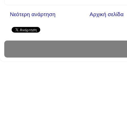
Νεότερη ανάρτηση
Αρχική σελίδα