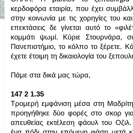
κερδοφόρα εταιρία, που έχει συμβάλλε
στην κοινωνία με τις χορηγίες του και
επεκτάσεις δε γίνεται αυτό το «φιλ
κομμάτι ψωμί. Κύριε Στουρνάρα, σ
Πανεπιστήμιο, το κόλπο το ξέρετε. Κά
έχετε έτοιμη τη δικαιολογία του ξεπου
Πάμε στα δικά μας τώρα,
147 2 1.35
Τρομερή εμφάνιση μέσα στη Μαδρίτη 
προηγήθηκε δύο φορές στο σκορ για
απευθείας εκτέλεση φάουλ του Οζιλ. 
ένα πόδι στην επόμενη φάση μετά κα