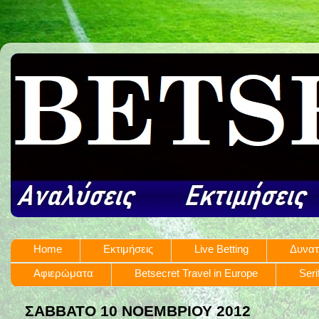
Home
Εκτιμήσεις
Live Betting
Δυνατ
Αφιερώματα
Betsecret Travel in Europe
Seri
ΣΆΒΒΑΤΟ 10 ΝΟΕΜΒΡΊΟΥ 2012