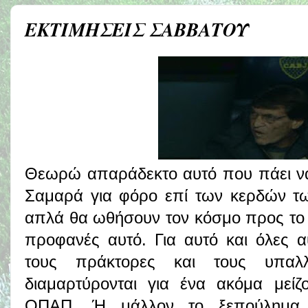
ΕΚΤΙΜΗΣΕΙΣ ΣΑΒΒΑΤΟΥ
Θεωρώ απαράδεκτο αυτό που πάει να
Σαμαρά για φόρο επί των κερδών τω
απλά θα ωθήσουν τον κόσμο προς το δ
προφανές αυτό. Για αυτό και όλες α
τους πράκτορες και τους υπα
διαμαρτύρονται για ένα ακόμα μεί
ΟΠΑΠ. Ή μάλλον το ξεπούλημα