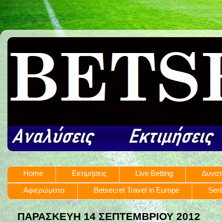
Home
Εκτιμήσεις
Live Betting
Δυνατ
Αφιερώματα
Betsecret Travel in Europe
Seri
ΠΑΡΑΣΚΕΥΉ 14 ΣΕΠΤΕΜΒΡΊΟΥ 2012