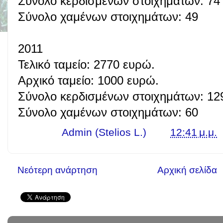
Σύνολο κερδισμένων στοιχημάτων: 74
Σύνολο χαμένων στοιχημάτων: 49
2011
Τελικό ταμείο: 2770 ευρώ.
Αρχικό ταμείο: 1000 ευρώ.
Σύνολο κερδισμένων στοιχημάτων: 12
Σύνολο χαμένων στοιχημάτων: 60
Γράφει ο
Admin (Stelios L.)
στις
12:41 μ.μ.
Νεότερη ανάρτηση
Αρχική σελίδα