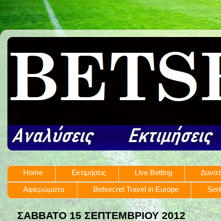
Home
Εκτιμήσεις
Live Betting
Δυνατ
Αφιερώματα
Betsecret Travel in Europe
Seri
ΣΆΒΒΑΤΟ 15 ΣΕΠΤΕΜΒΡΊΟΥ 2012