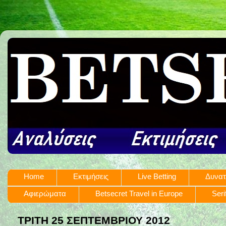
Home
Εκτιμήσεις
Live Betting
Δυνατ
Αφιερώματα
Betsecret Travel in Europe
Seri
ΤΡΊΤΗ 25 ΣΕΠΤΕΜΒΡΊΟΥ 2012