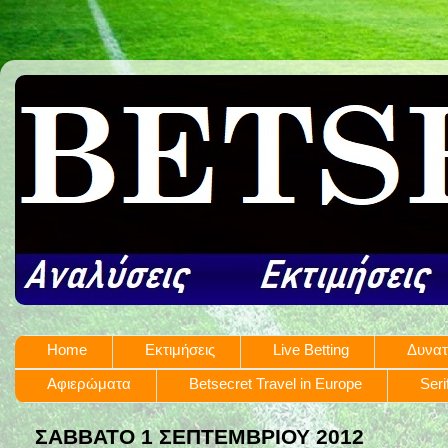
Home
Εκτιμήσεις
Live Betting
Δυνατ
Αφιερώματα
Betsecret Travel in Europe
Seri
ΣΆΒΒΑΤΟ 1 ΣΕΠΤΕΜΒΡΊΟΥ 2012