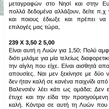
μεταγραφών στο Νησί και στην Ευ
πολλά δεδομένα αλλάζουν, δείτε π.χ 
και ποιους έδιωξε και πρέπει να ε
επιλογές μας τώρα,
239 Χ 3,50 2 5,00
Είναι αυτή η Λυών για 1,50; Πολύ α
διότι μιλάμε για μία τελείως διαφορετι
την αίγλη που είχε. Είναι αισθητά α
απουσίες. Ναι μεν ξεκίνησε με δύο ν
δεν ήταν καλή σε κανένα παιχνίδι από
Βαλενσιέν λέει κάτι ως ομάδα; Δεν εί
έτυχε και την είδα την προηγούμενη
καλή. Κόντρα σε αυτή τη Λυών που μ