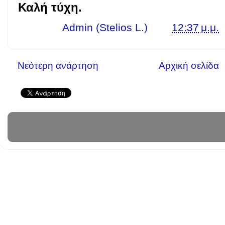
Καλή τύχη.
Γράφει ο
Admin (Stelios L.)
στις
12:37 μ.μ.
Νεότερη ανάρτηση
Αρχική σελίδα