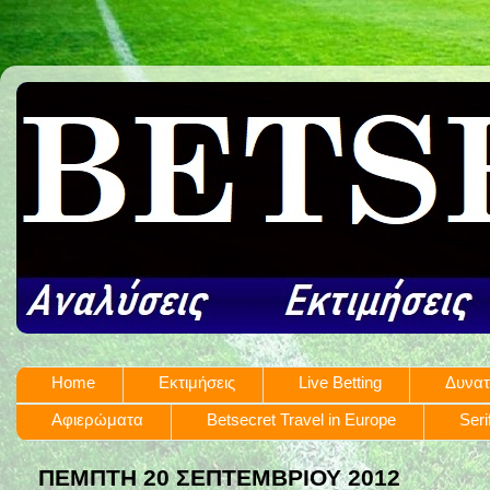
Home
Εκτιμήσεις
Live Betting
Δυνατ
Αφιερώματα
Betsecret Travel in Europe
Seri
ΠΈΜΠΤΗ 20 ΣΕΠΤΕΜΒΡΊΟΥ 2012