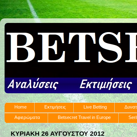
Home
Εκτιμήσεις
Live Betting
Δυνατ
Αφιερώματα
Betsecret Travel in Europe
Seri
ΚΥΡΙΑΚΉ 26 ΑΥΓΟΎΣΤΟΥ 2012