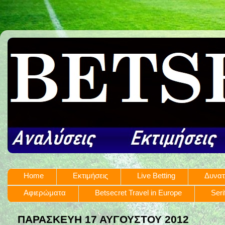
Home
Εκτιμήσεις
Live Betting
Δυνατ
Αφιερώματα
Betsecret Travel in Europe
Seri
ΠΑΡΑΣΚΕΥΉ 17 ΑΥΓΟΎΣΤΟΥ 2012