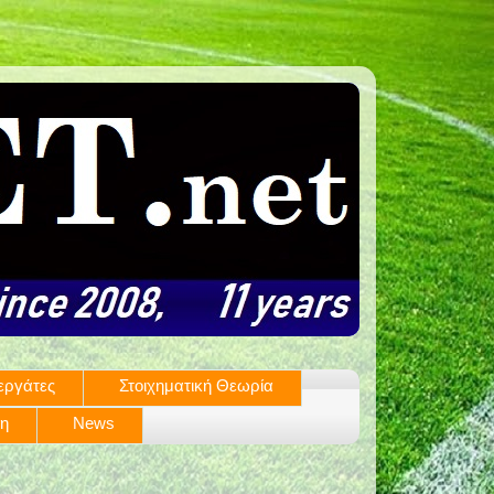
εργάτες
Στοιχηματική Θεωρία
ση
News