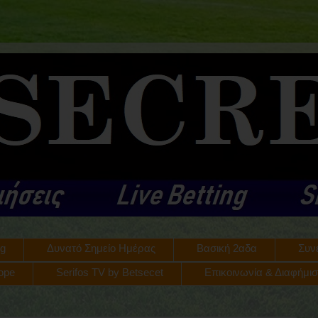
ng
Δυνατό Σημείο Ημέρας
Βασική 2αδα
Συν
rope
Serifos TV by Betsecet
Επικοινωνία & Διαφήμι