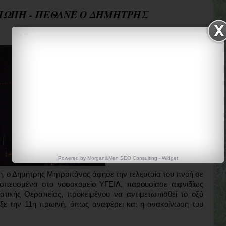
 ΣΙΩΠΗ - ΠΕΘΑΝΕ Ο ΔΗΜΗΤΡΗΣ
Powered by
Morgan&Men SEO Consulting
-
Widget
, ο Δημήτρης Μητροπάνος άφησε την τελευταία του πνοή σε
εσπευσμένα στο νοσοκομείο ΥΓΕΙΑ, παρουσίασε αιφνιδίως
τικής Θεραπείας, προκειμένου να αντιμετωπισθεί το οξύ
ηξε την 11η πρωινή, όπως αναφέρει και η ανακοίνωση του