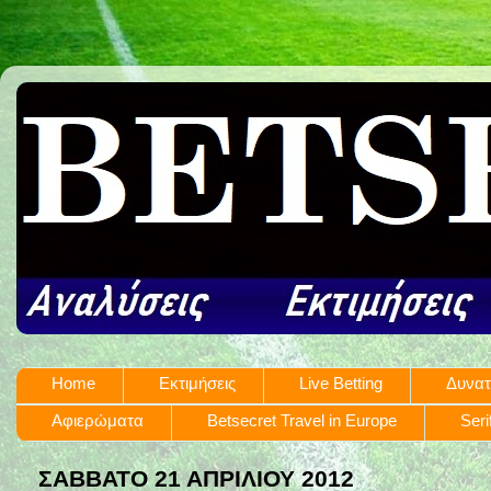
Home
Εκτιμήσεις
Live Betting
Δυνατ
Αφιερώματα
Betsecret Travel in Europe
Seri
ΣΆΒΒΑΤΟ 21 ΑΠΡΙΛΊΟΥ 2012