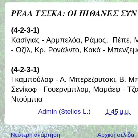
ΡΕΑΛ ΤΣΣΚΑ: ΟΙ ΠΙΘΑΝΕΣ ΣΥ
(4-2-3-1)
Κασίγιας - Αρμπελόα, Ράμος, Πέπε, Μ
- Οζίλ, Κρ. Ρονάλντο, Κακά - Μπενζεμ
(4-2-3-1)
Γκαμπούλοφ - Α. Μπερεζουτσκι, Β. Μπε
Σενίκοφ - Γουερνμπλομ, Μαμάεφ - Τζ
Ντούμπια
Γράφει ο
Admin (Stelios L.)
στις
1:45 μ.μ.
Νεότερη ανάρτηση
Αρχική σελίδα