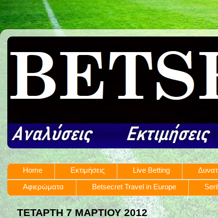
Home
Εκτιμήσεις
Live Betting
Δυνατ
Αφιερώματα
Betsecret Travel in Europe
Seri
ΤΕΤΆΡΤΗ 7 ΜΑΡΤΊΟΥ 2012