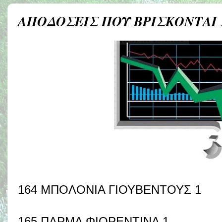
ΑΠΟΔΟΣΕΙΣ ΠΟΥ ΒΡΙΣΚΟΝΤΑΙ
164 ΜΠΟΛΟΝΙΑ ΓΙΟΥΒΕΝΤΟΥΣ 1
165 ΠΑΡΜΑ ΦΙΟΡΕΝΤΙΝΑ 1