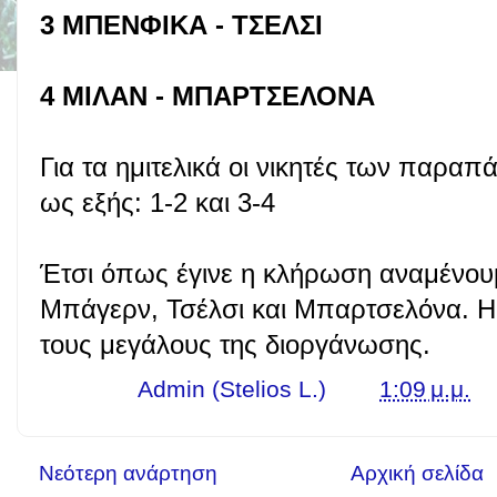
3 ΜΠΕΝΦΙΚΑ - ΤΣΕΛΣΙ
4 ΜΙΛΑΝ - ΜΠΑΡΤΣΕΛΟΝΑ
Για τα ημιτελικά οι νικητές των παρα
ως εξής: 1-2 και 3-4
Έτσι όπως έγινε η κλήρωση αναμένου
Μπάγερν, Τσέλσι και Μπαρτσελόνα. Η 
τους μεγάλους της διοργάνωσης.
Γράφει ο
Admin (Stelios L.)
στις
1:09 μ.μ.
Νεότερη ανάρτηση
Αρχική σελίδα