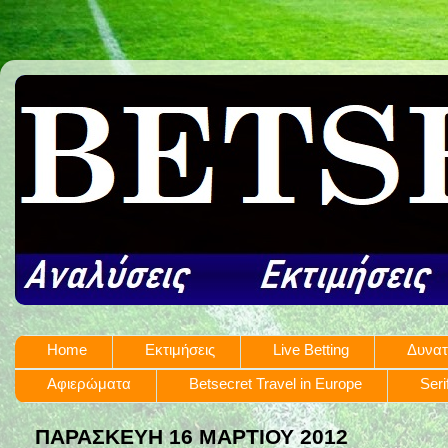
Home
Εκτιμήσεις
Live Betting
Δυνατ
Αφιερώματα
Betsecret Travel in Europe
Seri
ΠΑΡΑΣΚΕΥΉ 16 ΜΑΡΤΊΟΥ 2012