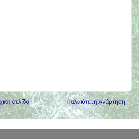
χική σελίδα
Παλαιότερη Ανάρτηση