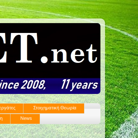
εργάτες
Στοιχηματική Θεωρία
ση
News