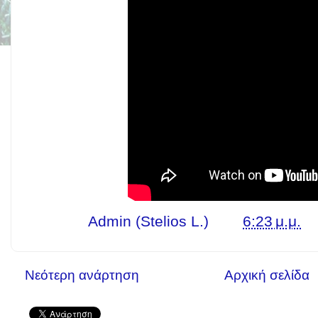
Γράφει ο
Admin (Stelios L.)
στις
6:23 μ.μ.
Νεότερη ανάρτηση
Αρχική σελίδα