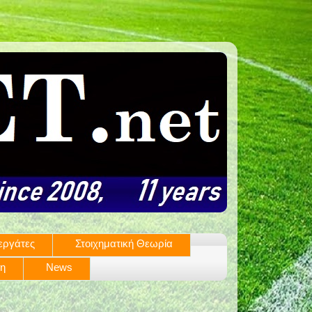
εργάτες
Στοιχηματική Θεωρία
ση
News