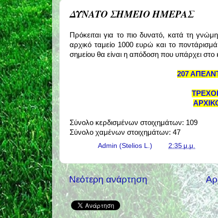
ΔΥΝΑΤΟ ΣΗΜΕΙΟ ΗΜΕΡΑΣ
Πρόκειται για το πιο δυνατό, κατά τη γνώμ
αρχικό ταμείο 1000 ευρώ και το ποντάρισμ
σημείου θα είναι η απόδοση που υπάρχει στο
207 ΑΠΕΛΝΤ
ΤΡΕΧΟΝ
ΑΡΧΙΚΟ
Σύνολο κερδισμένων στοιχημάτων: 109
Σύνολο χαμένων στοιχημάτων: 47
Γράφει ο
Admin (Stelios L.)
στις
2:35 μ.μ.
Νεότερη ανάρτηση
Αρ