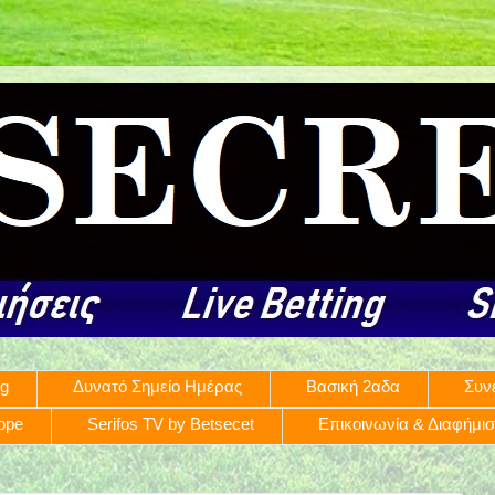
ng
Δυνατό Σημείο Ημέρας
Βασική 2αδα
Συν
rope
Serifos TV by Betsecet
Επικοινωνία & Διαφήμι