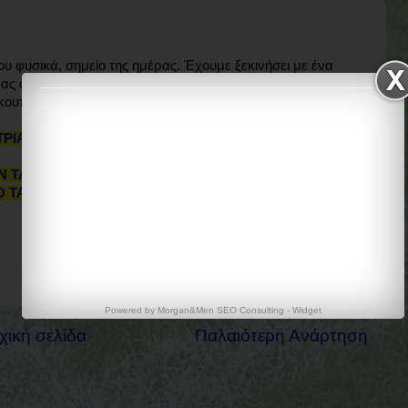
ου φυσικά, σημείο της ημέρας. Έχουμε ξεκινήσει με ένα
μας ανά σημείο θα είναι πάντα 100 ευρώ. Η απόδοση του
 κουπόνι του ΟΠΑΠ.
ΡΙΑ Β. ΑΛΚΜΑΑΡ 2 1,90
 ΤΑΜΕΙΟ 2895 ευρώ.
 ΤΑΜΕΙΟ 1000 ευρώ.
Powered by
Morgan&Men SEO Consulting
-
Widget
χική σελίδα
Παλαιότερη Ανάρτηση